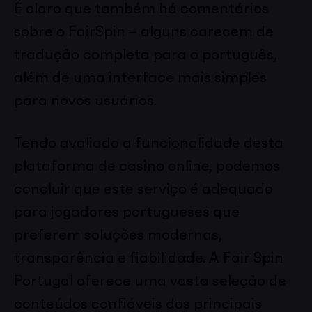
É claro que também há comentários
sobre o FairSpin – alguns carecem de
tradução completa para o português,
além de uma interface mais simples
para novos usuários.
Tendo avaliado a funcionalidade desta
plataforma de casino online, podemos
concluir que este serviço é adequado
para jogadores portugueses que
preferem soluções modernas,
transparência e fiabilidade. A Fair Spin
Portugal oferece uma vasta seleção de
conteúdos confiáveis ​​dos principais