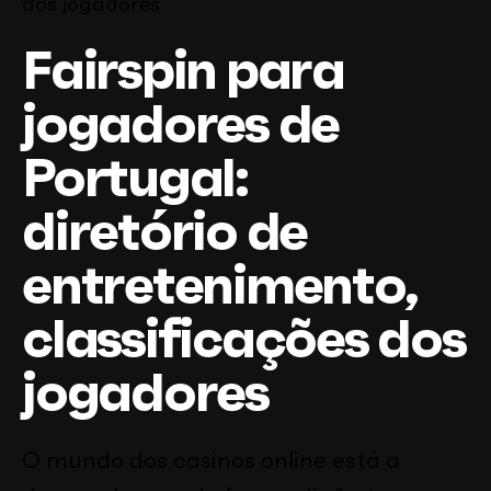
dos jogadores
Fairspin para
jogadores de
Portugal:
diretório de
entretenimento,
classificações dos
jogadores
O mundo dos casinos online está a