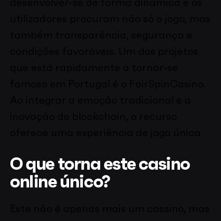
desenvolver-se de forma dinâmica e os
utilizadores procuram não só o jogo, mas
também transparência, segurança e
condições favoráveis. Um dos projetos
que está rapidamente a tornar-se
famoso em Portugal é o FairSpinCasino.
Ao integrar a emoção tradicional e a
inovação do blockchain, o recurso
oferece uma experiência de jogo única.
O que torna este casino
online único?
Este não é apenas mais um cassino, mas