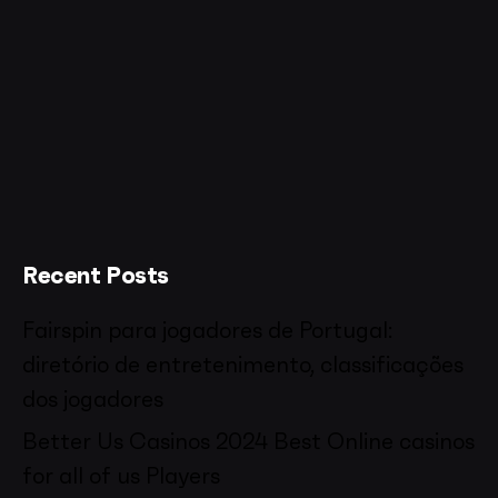
Recent Posts
Fairspin para jogadores de Portugal:
diretório de entretenimento, classificações
dos jogadores
Better Us Casinos 2024 Best Online casinos
for all of us Players