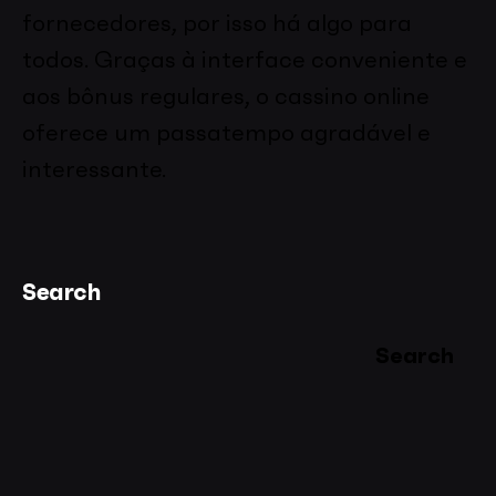
fornecedores, por isso há algo para
todos. Graças à interface conveniente e
aos bônus regulares, o cassino online
oferece um passatempo agradável e
interessante.
Search
Search