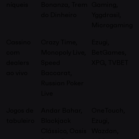
níqueis
Bonanza, Trem
Gaming,
do Dinheiro
Yggdrasil,
Microgaming
Cassino
Crazy Time,
Ezugi,
com
Monopoly Live,
BetGames,
dealers
Speed ​​​​
XPG, TVBET
ao vivo
Baccarat,
Russian Poker
Live
Jogos de
Andar Bahar,
OneTouch,
tabuleiro
Blackjack
Ezugi,
Clássico, Oasis
Wazdan,