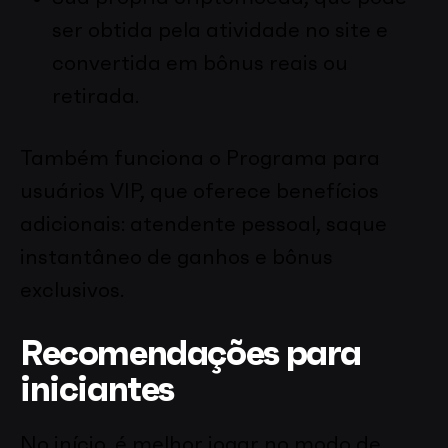
ser obtida pela atividade no site e
convertida em bônus reais ou
retirada.
Também funciona o Programa para
usuários VIP, que oferece benefícios
adicionais: atendente pessoal, saque
instantâneo de ganhos e bônus
exclusivos.
Recomendações para
iniciantes
No início, é melhor jogar no modo de