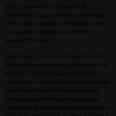
pelo processo de verificação de
identidade. Tal processo é considerado
uma prática padrão na FairSpin Legal e
serve para proteger seus ativos e
prevenir fraudes.
Além disso, é importante lembrar sobre
brincadeiras conscientes. Gerenciar seu
dinheiro e tempo enquanto joga é a
chave para uma abordagem equilibrada
de entretenimento. Recomenda-se a
introdução de limites de reposição e
regulação do tempo de permanência no