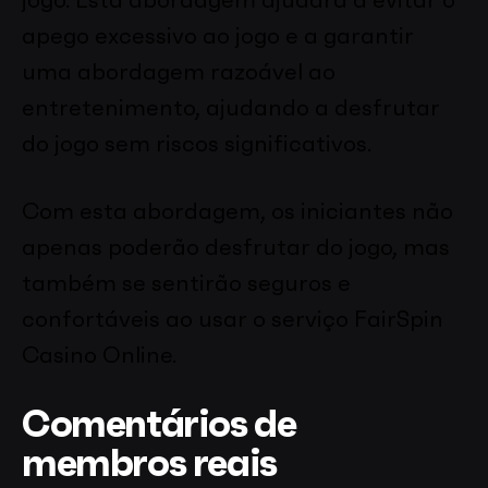
jogo. Esta abordagem ajudará a evitar o
apego excessivo ao jogo e a garantir
uma abordagem razoável ao
entretenimento, ajudando a desfrutar
do jogo sem riscos significativos.
Com esta abordagem, os iniciantes não
apenas poderão desfrutar do jogo, mas
também se sentirão seguros e
confortáveis ​​ao usar o serviço FairSpin
Casino Online.
Comentários de
membros reais